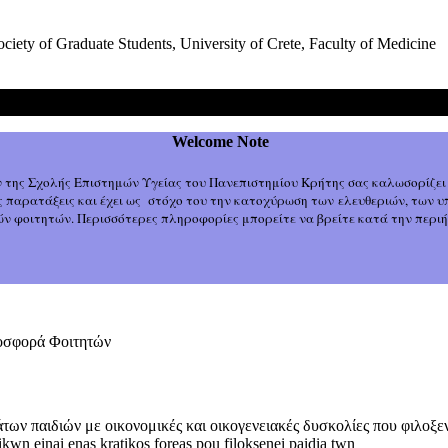
ociety of Graduate Students, University of Crete, Faculty of Medicine
Welcome Note
ν
της Σχολής Επιστημών Υγείας του Πανεπιστημίου Κρήτης σας καλωσορίζει
ς παρατάξεις και έχει ως στόχο του την κατοχύρωση των ελευθεριών, των 
 φοιτητών. Περισσότερες πληροφορίες μπορείτε να βρείτε κατά την περιήγ
ροσφορά Φοιτητών
των παιδιών με οικονομικές και οικογενειακές δυσκολίες που φιλοξε
wn einai enas kratikos foreas pou filoksenei paidia twn