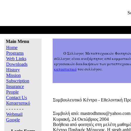
S
Home
Main Menu
Home
Programs
Ο Σύλλογος Μεταπτυχιακών Φοιτητώ
σύλλογος είναι ανεξάρτητος από κομματικέ
Web Links
εργασιακών διεκδικήσεων των μεταπτυχιακών
Downloads
καταστατικό
του συλλόγου.
History
Mission
Subscription
Insurance
People
Contact Us
Συμβουλευτικό Κέντρο - Εθελοντική Π
Καταστατικό
- - - - - - -
Συμβολή από: mastrodhmou@yahoo.com
Webmail
Κυριακή, 24 Οκτώβριος 2004
Google
Βοήθεια από φοιτητές στη μελέτη μαθημά
Κέντρο Παιδικής Μέριμνας. H stegh anhlik