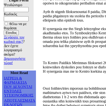
Login Form
opoiwn to oikogeneiako periballon einai ak
Ψευδώνυμο
Ayth th stigmh filoksenountai 8 paidia, 
Κωδικός
paidia phgainoyn sta sxoleia ths perioxhs 
elleipseis sthn epidosh tous.
θέλω να με
θυμάσαι
H synergasia me thn Stegh leitoyrghse ek
akadhmaiko etos. To Symbouleytiko Kentro
Ξεχάσατε τον
therma olous toys foithtes pou ekdhlvsan e
κωδικό σας?
?
omada pou telika plaisiwse ayth th prospath
Δεν έχετε
sobarothta kai thn ypeythynothta pou eped
λογαριασμό
ακόμα?
Δημιουργήστε
τώρα!
To Kentro Paidikis Merimnas filoksenei 2
koinwnikes dyskolies pou foitoyn se diafor
H synergasia mas me to Kentro ksekina ayt
Most Read
ΙΑΤΡΕΙΑ &
ΦΑΡΜΑΚΕΙΑ
ΠΟΥ ΔΕΧΟΝΤΑΙ
Osoi foithtes/tries mporoun na bohthhsoun 
ΕΝΤΟΛΕΣ
mathimatwn aytwn twn paidiwn, eite ston e
ΥΓΕΙΟΝΟΜΙΚΗΣ
diathetontas 1 h 2 wres thn ebdomada apo 
ΑΠΟΤΕΛΕΣΜΑΤΑ
ousiastika sthn koinwnikh tous prosarmogh
ΕΚΛΟΓΩΝ
fetos tha dothei bebaiwsi symetoxis stous 