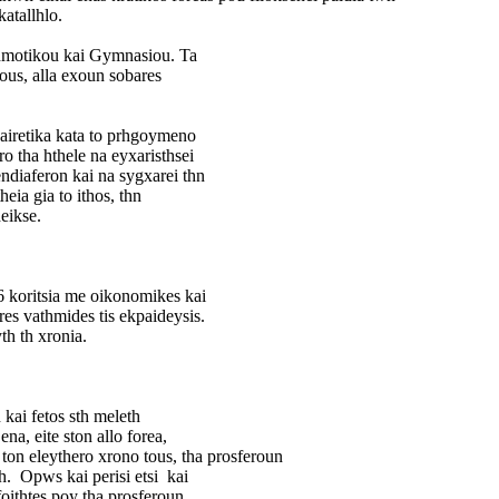
atallhlo.
Dhmotikou kai Gymnasiou. Ta
tous, alla exoun sobares
sairetika kata to prhgoymeno
 tha hthele na eyxaristhsei
ndiaferon kai na sygxarei thn
eia gia to ithos, thn
eikse.
6 koritsia me oikonomikes kai
es vathmides tis ekpaideysis.
h th xronia.
kai fetos sth meleth
na, eite ston allo forea,
ton eleythero xrono tous, tha prosferoun
. Opws kai perisi etsi kai
foithtes poy tha prosferoun